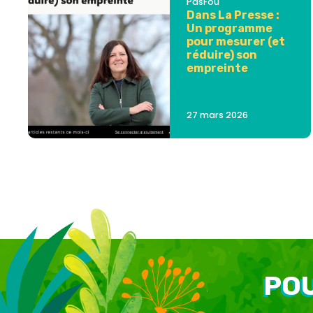
PasFou
Dans La Presse :
Un programme
pour mesurer (et
réduire) son
empreinte
27 mars 2026
POU