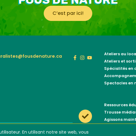
C’est par ici!
Ateliers au loca
ralistes@fousdenature.ca
Ateliers et sort
Spécialités en
Accompagneme
Spectacles en m
Ressources édu
Trousse média
Agissons main
Politique de p
tilisateur. En utilisant notre site web, vous