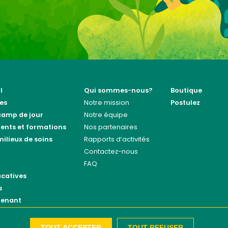
l
Qui sommes-nous?
Boutique
ies
Notre mission
Postulez
 camp de jour
Notre équipe
nts et formations
Nos partenaires
ilieux de soins
Rapports d’activités
Contactez-nous
FAQ
catives
s
tenant
rotection des données personnelles
TOUT ACCEPTER
TOUT REFUSER