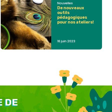
Nouvelles
De nouveaux
outils
pédagogiques
pour nos ateliers!
16 juin 2023
E DE