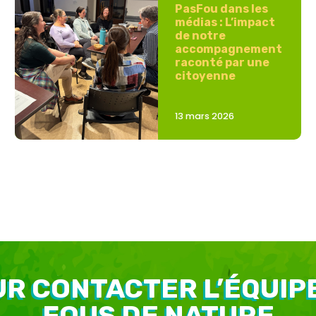
PasFou dans les
médias : L’impact
de notre
accompagnement
raconté par une
citoyenne
13 mars 2026
R CONTACTER L’ÉQUIP
FOUS DE NATURE