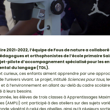
ire 2021-2022, l’équipe de Fous de nature a collaboré
édagogues et orthophonistes de l’école primaire Sai
ojet-pilote d’accompagnement spécialisé pour les en
ntal du langage (TDL).
s et curieux, ces enfants aiment apprendre par une appro
 l’univers vivant. Le projet, intitulé
Sciences pour tous
, l
e et à l’environnement en allant au-delà du cadre scolaire
à leurs besoins.
l’année, les élèves de trois classes à Apprentissages Maxi
s (AMPLI) ont participé à des ateliers sur des sujets vari
onde végétal à celui des abeilles, ainsi qu’à plusieurs sor