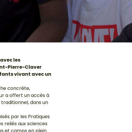
 avec les
nt-Pierre-Claver
fants vivant avec un
che concrète,
eur a offert un accès à
 traditionnel, dans un
misés par les Pratiques
és reliés aux sciences
ties et camps en plein