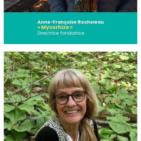
Anne-Françoise Rocheleau
« Mycorhize »
Directrice fondatrice